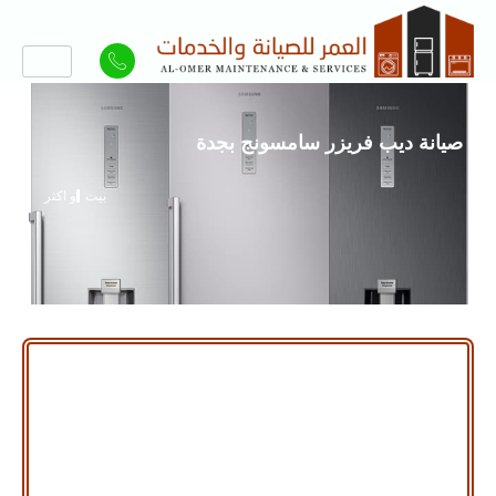
صيانة ديب فريزر سامسونج بجدة
بيت
و اكثر