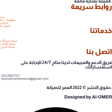
القيمة بعناية فائقة.
روابط سريعة
بيت
معلومات عنا
خدمات
اتصل بنا
خدماتنا
صيانة غسالات
صيانة ثلاجات
صيانة فريزر
اتصل بنا
فريق الدعم والمبيعات لدينا متاح 24/7 للإجابة على
استفساراتك
0533581707
alomarmaintenance@gmail.com
حقوق النشر © 2022 العمر للصيانة.
Designed by Al-OMER