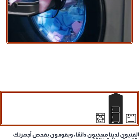
الفنيون لدينا مهذبون دائمًا، ويقومون بفحص أجهزتك