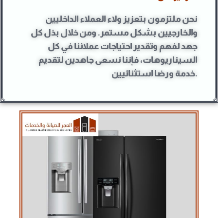
نحن ملتزمون بتعزيز ولاء العملاء الداخليين
والخارجيين بشكل مستمر. ومن خلال بذل كل
جهد لفهم وتقدير احتياجات عملائنا في كل
السيناريوهات، فإننا نسعى جاهدين لتقديم
خدمة ورضا استثنائيين.